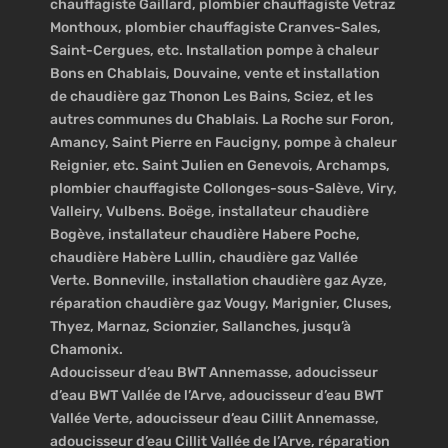
chauffagiste Gaillard, plombier chauffagiste Vetraz
Monthoux, plombier chauffagiste Cranves-Sales,
Saint-Cergues, etc. Installation pompe à chaleur
Bons en Chablais, Douvaine, vente et installation
de chaudière gaz Thonon Les Bains, Sciez, et les
autres communes du Chablais. La Roche sur Foron,
Amancy, Saint Pierre en Faucigny, pompe à chaleur
Reignier, etc. Saint Julien en Genevois, Archamps,
plombier chauffagiste Collonges-sous-Salève, Viry,
Valleiry, Vulbens. Boëge, installateur chaudière
Bogève, installateur chaudière Habere Poche,
chaudière Habère Lullin, chaudière gaz Vallée
Verte. Bonneville, installation chaudière gaz Ayze,
réparation chaudière gaz Vougy, Marignier, Cluses,
Thyez, Marnaz, Scionzier, Sallanches, jusqu’à
Chamonix.
Adoucisseur d’eau BWT Annemasse, adoucisseur
d’eau BWT Vallée de l’Arve, adoucisseur d’eau BWT
Vallée Verte, adoucisseur d’eau Cillit Annemasse,
adoucisseur d’eau Cillit Vallée de l’Arve, réparation